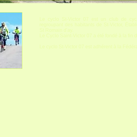
- Copie.JPG
Le cyclo St-Victor 07 est un club de cyc
regroupant des habitants de St-Victor, Éta
St Romain d'ay.
Le Cyclo Saint-Victor 07 a été fondé à la fin 
Le cyclo St-Victor 07 est adhérent à la Fédé