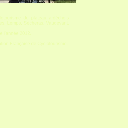
Aduze J2 (1) (1).
lotourisme du plateau ardéchois
bles, Lemps, Sécheras, Vaudevant,
de l'année 2012.
ration Française de Cyclotourisme.